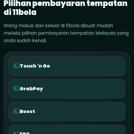
Pilihan pembayaran tempatan
di 11bola
Wang masuk dan keluar di 11bola dibuat mudah
melalui pilihan pembayaran tempatan Malaysia yang
anda sudah kenali.
Touch 'n Go
GrabPay
Boost