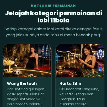
KATEGORI PERMAINAN
Jelajah kategori permainan di
lobi 11bola
Setiap kategori dalam lobi kami direka dengan fokus
yang jelas supaya anda tahu di mana hendak pergi.
Wang Bertuah
Harta Sihir
Dari slot tiga gulungan
Bilik Baccarat Langsung,
klasik seperti Buah Liar
Roulette Eropah dan
hingga slot video 243-
Blackjack Hidup
cara moden, koleksi…
disiarkan secara