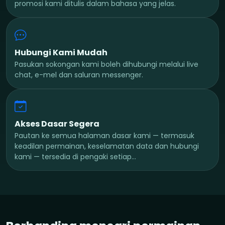
promosi kami ditulis dalam bahasa yang jelas.
Hubungi Kami Mudah
Pasukan sokongan kami boleh dihubungi melalui live
chat, e-mel dan saluran messenger.
Akses Dasar Segera
Pautan ke semua halaman dasar kami — termasuk
keadilan permainan, keselamatan data dan hubungi
kami — tersedia di pengaki setiap…