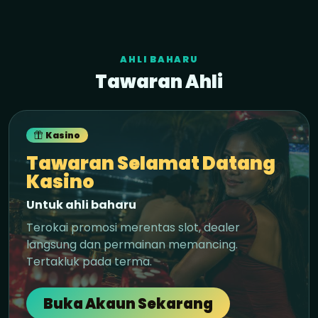
AHLI BAHARU
Tawaran Ahli
Kasino
Tawaran Selamat Datang
Kasino
Untuk ahli baharu
Terokai promosi merentas slot, dealer
langsung dan permainan memancing.
Tertakluk pada terma.
Buka Akaun Sekarang