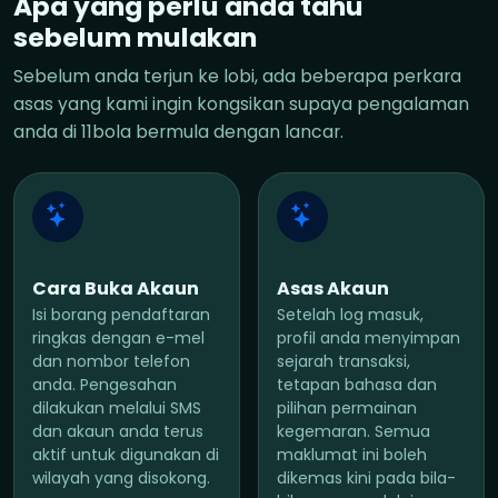
Apa yang perlu anda tahu
sebelum mulakan
Sebelum anda terjun ke lobi, ada beberapa perkara
asas yang kami ingin kongsikan supaya pengalaman
anda di 11bola bermula dengan lancar.
Cara Buka Akaun
Asas Akaun
Isi borang pendaftaran
Setelah log masuk,
ringkas dengan e-mel
profil anda menyimpan
dan nombor telefon
sejarah transaksi,
anda. Pengesahan
tetapan bahasa dan
dilakukan melalui SMS
pilihan permainan
dan akaun anda terus
kegemaran. Semua
aktif untuk digunakan di
maklumat ini boleh
wilayah yang disokong.
dikemas kini pada bila-