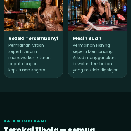
Rezeki Tersembunyi
Mesin Buah
Permainan Crash
Permainan Fishing
seperti Jeram
seperti Memancing
menawarkan kitaran
Arkad menggunakan
cepat dengan
kawalan tembakan
keputusan segera.
yang mudah dipelajari.
DALAM LOBI KAMI
Terokai 11bola — semua