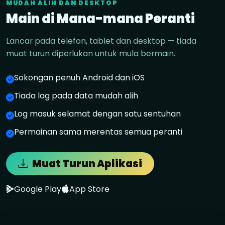
MUDAH ALIH DAN DESKTOP
Main di Mana-mana Peranti
Lancar pada telefon, tablet dan desktop — tiada
muat turun diperlukan untuk mula bermain.
Sokongan penuh Android dan iOS
Tiada lag pada data mudah alih
Log masuk selamat dengan satu sentuhan
Permainan sama merentas semua peranti
Muat Turun Aplikasi
Google Play
App Store