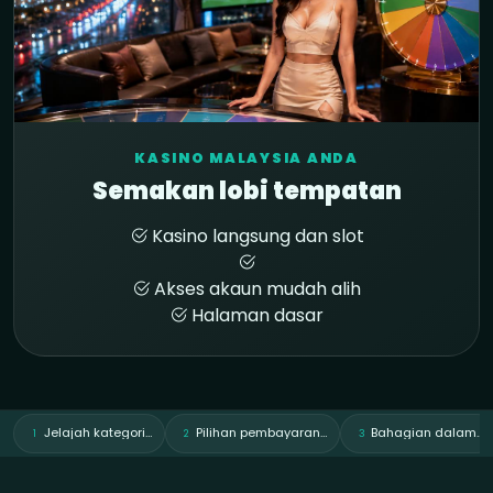
KASINO MALAYSIA ANDA
Semakan lobi tempatan
Kasino langsung dan slot
Akses akaun mudah alih
Halaman dasar
Jelajah kategori…
Pilihan pembayaran…
Bahagian dalam…
1
2
3