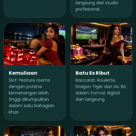
langsung dari studio
profesional…
Kemuliaan
Batu Es Ribut
Slot-feature rooms
Baccarat, Roulette,
dengan potensi
Dragon Tiger dan Sic Bo
kemenangan lebih
dalam format digital
tinggi dikumpulkan
dan langsung.
dalam satu bahagian
khas.