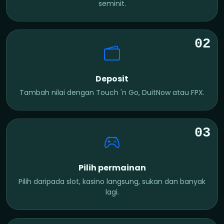
seminit.
02
Deposit
Tambah nilai dengan Touch 'n Go, DuitNow atau FPX.
03
Pilih permainan
Pilih daripada slot, kasino langsung, sukan dan banyak
lagi.