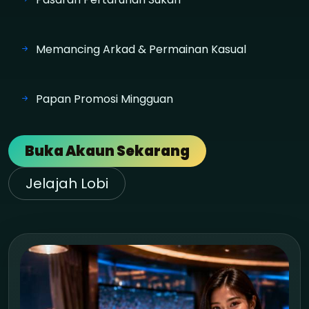
Memancing Arkad & Permainan Kasual
Papan Promosi Mingguan
Buka Akaun Sekarang
Jelajah Lobi