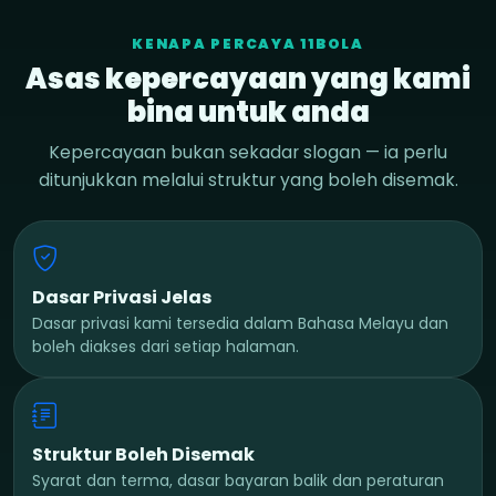
KENAPA PERCAYA 11BOLA
Asas kepercayaan yang kami
bina untuk anda
Kepercayaan bukan sekadar slogan — ia perlu
ditunjukkan melalui struktur yang boleh disemak.
Dasar Privasi Jelas
Dasar privasi kami tersedia dalam Bahasa Melayu dan
boleh diakses dari setiap halaman.
Struktur Boleh Disemak
Syarat dan terma, dasar bayaran balik dan peraturan