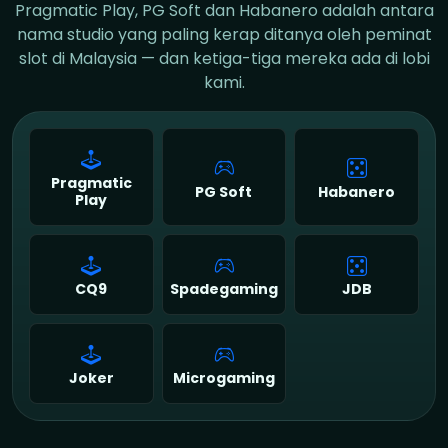
Pragmatic Play, PG Soft dan Habanero adalah antara
nama studio yang paling kerap ditanya oleh peminat
slot di Malaysia — dan ketiga-tiga mereka ada di lobi
kami.
Pragmatic
PG Soft
Habanero
Play
CQ9
Spadegaming
JDB
Joker
Microgaming